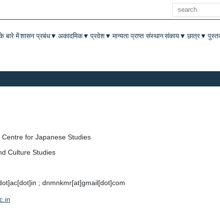
खोज
enu
े बारे में
शासन प्रबंध
अकादमिक
प्रवेश
मान्यता प्राप्त संस्थान
संकाय
छात्र
पुस्
▼
▼
▼
▼
▼
Centre for Japanese Studies
nd Culture Studies
[dot]ac[dot]in ; dnmnkmr[at]gmail[dot]com
c.in