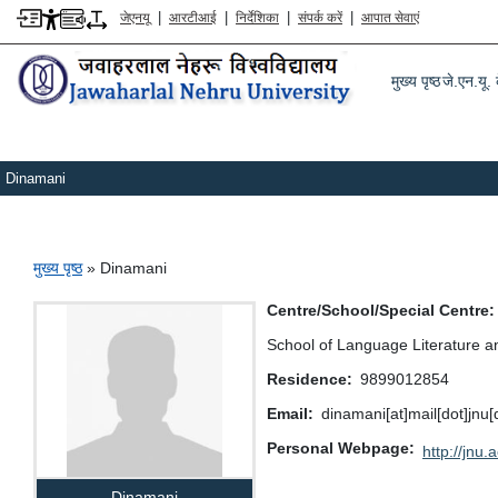
|
|
|
|
जेएनयू
आरटीआई
निर्देशिका
संपर्क करें
आपात सेवाएं
Main m
मुख्य पृष्ठ
जे.एन.यू. क
Dinamani
पग चिन्ह
मुख्य पृष्ठ
Dinamani
Centre/School/Special Centre
School of Language Literature a
Residence
9899012854
Email
dinamani[at]mail[dot]jnu
Personal Webpage
http://jnu.a
Dinamani