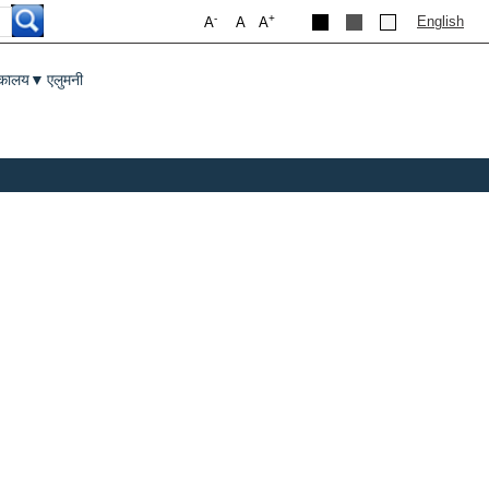
-
+
English
A
A
A
तकालय
एलुमनी
▼