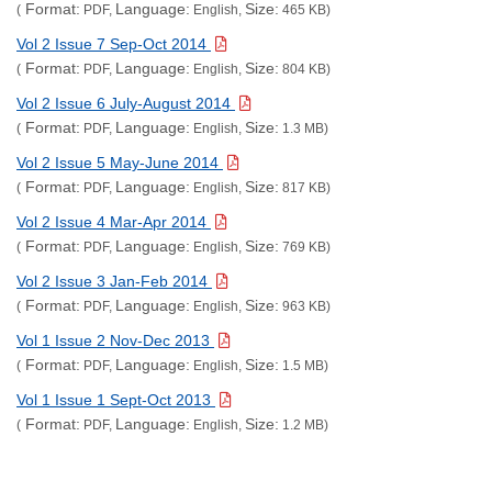
Format:
Language:
Size:
(
PDF,
English,
465 KB)
Vol 2 Issue 7 Sep-Oct 2014
Format:
Language:
Size:
(
PDF,
English,
804 KB)
Vol 2 Issue 6 July-August 2014
Format:
Language:
Size:
(
PDF,
English,
1.3 MB)
Vol 2 Issue 5 May-June 2014
Format:
Language:
Size:
(
PDF,
English,
817 KB)
Vol 2 Issue 4 Mar-Apr 2014
Format:
Language:
Size:
(
PDF,
English,
769 KB)
Vol 2 Issue 3 Jan-Feb 2014
Format:
Language:
Size:
(
PDF,
English,
963 KB)
Vol 1 Issue 2 Nov-Dec 2013
Format:
Language:
Size:
(
PDF,
English,
1.5 MB)
Vol 1 Issue 1 Sept-Oct 2013
Format:
Language:
Size:
(
PDF,
English,
1.2 MB)