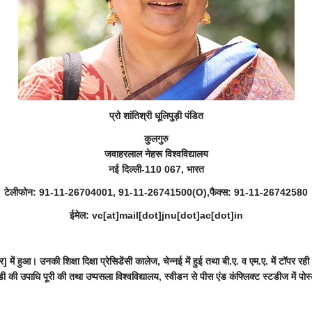
प्रो शांतिश्री धूलिपुड़ी पंडित
कुलगुरु
जवाहरलाल नेहरू विश्वविद्यालय
नई दिल्ली-110 067, भारत
टेलीफोन: 91-11-26704001, 91-11-26741500(O),फैक्स: 91-11-26742580
ईमेल: vc[at]mail[dot]jnu[dot]ac[dot]in
 हुआ। उनकी शिक्षा दिक्षा प्रेसिडेंसी कालेज, चेन्नई में हुई तथा बी.ए. व एम.ए. में टॉपर रही 
ी की उपाधि पूरी की तथा उप्पसला विश्वविद्यालय, स्वीडन से पीस एंड कंफ्लिक्ट स्टडीज में पो