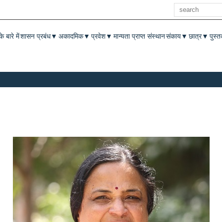
खोज
enu
े बारे में
शासन प्रबंध
अकादमिक
प्रवेश
मान्यता प्राप्त संस्थान
संकाय
छात्र
पुस्
▼
▼
▼
▼
▼