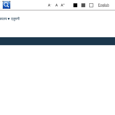
-
+
English
A
A
A
तकालय
एलुमनी
▼