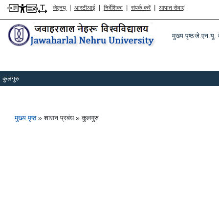
|
|
|
|
जेएनयू
आरटीआई
निर्देशिका
संपर्क करें
आपात सेवाएं
Main m
मुख्य पृष्ठ
जे.एन.यू. क
कुलगुरु
पग चिन्ह
मुख्य पृष्ठ
शासन प्रबंध
कुलगुरु