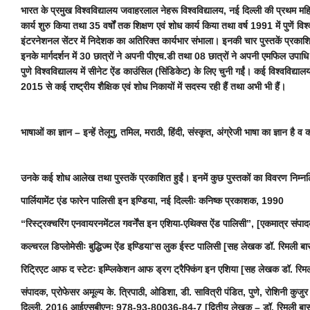
भारत के प्रमुख विश्वविद्यालय जवाहरलाल नेहरू विश्वविद्यालय, नई दिल्ली की प्रथम महिला
कार्य शुरु किया तथा 35 वर्षों तक शिक्षण एवं शोध कार्य किया तथा वर्ष 1991 में पुणें व
इंटरनेशनल सेंटर में निदेशक का अतिरिक्त कार्यभार संभाला। इनकी चार पुस्तकें प्रका
इनके मार्गदर्शन में 30 छात्रों ने अपनी पीएच.डी तथा 08 छात्रों ने अपनी एमफिल उपाधि
पुणे विश्वविद्यालय में सीनेट ऐंड काउंसिल (सिंडिकेट) के लिए चुनी गईं। कई विश्वविद्यालयो
2015 से कई राष्ट्रीय शैक्षिक एवं शोध निकायों में सदस्य रही हैं तथा अभी भी हैं।
भाषाओं का ज्ञान – इन्हें तेलूगु, तमिल, मराठी, हिंदी, संस्कृत, अंग्रेजी भाषा का ज्ञान
उनके कई शोध आलेख तथा पुस्तकें प्रकाशित हुईं। इनमें कुछ पुस्तकों का विवरण निम्न
पार्लियामेंट एंड फारेन पालिसी इन इण्डिया, नई दिल्लीः कनिष्क प्रकाशक, 1990
“रिस्ट्रक्चरिंग एनवायरनमेंटल गवर्नेंस इन एशिया-एथिक्स ऐंड पालिसी”, [एकमात्र संपादक
कल्चरल डिप्लोमेसीः बुद्धिज्म ऐंड इण्डिया’स लुक ईस्ट पालिसी [सह लेखक डॉ. रिम
रिट्रिएट आफ द स्टेटः इम्प्लिकेशन आफ ड्रग ट्रैफ्किंग इन एशिया [सह लेखक डॉ.
संपादक, प्रोफेसर अमूल्य के. त्रिपाठी, ओडिशा, डी. सावित्री पंडित, पुणे, रोशिनी कु
दिल्ली, 2016 आईएसबीएनः 978-93-80036-84-7 [द्वितीय लेखक – डॉ. रिमली बास