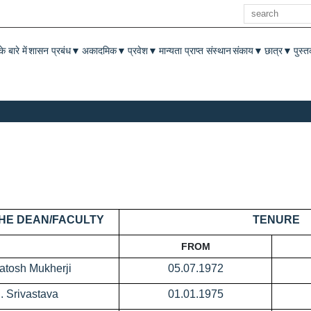
खोज
enu
े बारे में
शासन प्रबंध
अकादमिक
प्रवेश
मान्यता प्राप्त संस्थान
संकाय
छात्र
पुस्
▼
▼
▼
▼
▼
HE DEAN/FACULTY
TENURE
FROM
vatosh Mukherji
05.07.1972
N. Srivastava
01.01.1975