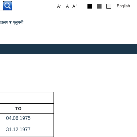
-
+
English
A
A
A
तकालय
एलुमनी
▼
TO
04.06.1975
31.12.1977