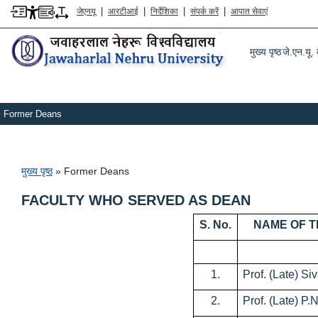
|
|
|
|
जेएनयू
आरटीआई
निर्देशिका
संपर्क करें
आपात सेवाएं
Main m
मुख्य पृष्ठ
जे.एन.यू. क
Former Deans
पग चिन्ह
मुख्य पृष्ठ
Former Deans
FACULTY WHO SERVED AS DEAN
S. No.
NAME OF T
1.
Prof. (Late) Si
2.
Prof. (Late) P.