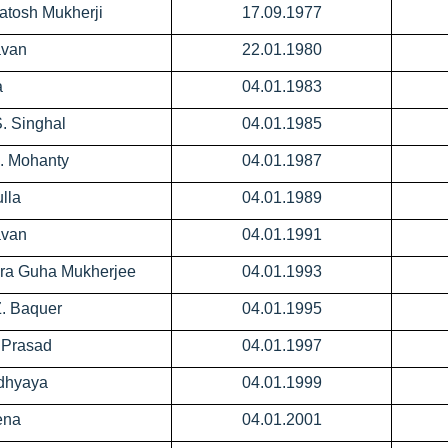
vatosh Mukherji
17.09.1977
avan
22.01.1980
a
04.01.1983
S. Singhal
04.01.1985
K. Mohanty
04.01.1987
lla
04.01.1989
avan
04.01.1991
ipra Guha Mukherjee
04.01.1993
Z. Baquer
04.01.1995
 Prasad
04.01.1997
adhyaya
04.01.1999
ena
04.01.2001