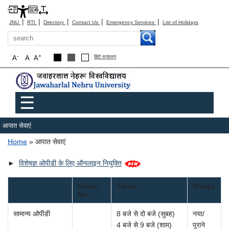
|
|
|
|
|
JNU
RTI
Directory
Contact Us
Emergency Services
List of Holidays
Search
-
+
A
A
A
हिंदी रूपांतरण
Main menu
☰
आपात सेवाएं
Breadcrumb
Home
आपात सेवाएं
►
विशेषज्ञ ओपीडी के लिए ऑनलाइन नियुक्ति
Room
Times
Wings
No.
सामान्य ओपीडी
8 बजे से दो बजे (सुबह)
नया/
4 बजे से 9 बजे (शाम)
पुराने