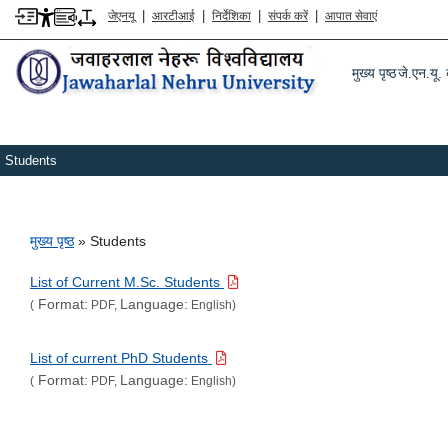
|
|
|
|
जेएनयू
आरटीआई
निर्देशिका
संपर्क करें
आपात सेवाएं
Main m
मुख्य पृष्ठ
जे.एन.यू. क
Students
पग चिन्ह
मुख्य पृष्ठ
Students
List of Current M.Sc. Students
Format:
Language:
(
PDF,
English)
List of current PhD Students
Format:
Language:
(
PDF,
English)