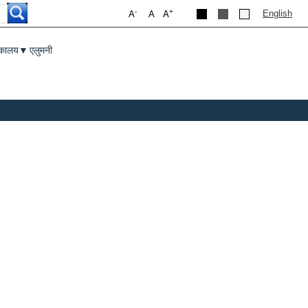
-
+
English
A
A
A
तकालय
एलुमनी
▼