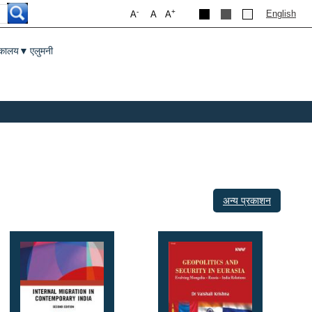
-
+
English
A
A
A
तकालय
एलुमनी
▼
अन्य प्रकाशन