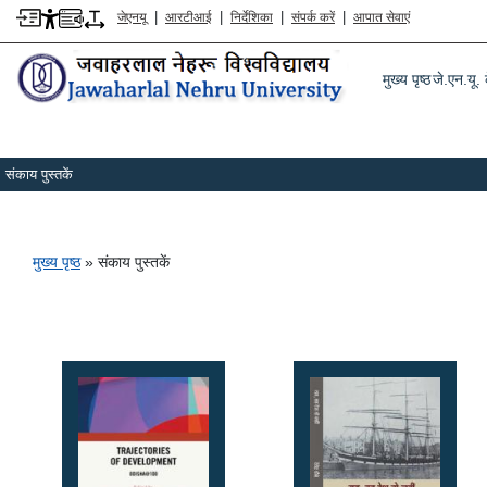
|
|
|
|
जेएनयू
आरटीआई
निर्देशिका
संपर्क करें
आपात सेवाएं
Main m
मुख्य पृष्ठ
जे.एन.यू. क
संकाय पुस्तकें
पग चिन्ह
मुख्य पृष्ठ
संकाय पुस्तकें