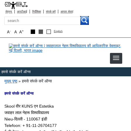
|
|
|
|
जेएनयू
आरटीआई
निर्देशिका
संपर्क करें
आपात सेवाएं
खोज
-
+
A
A
A
English
हमसे संपर्क करें ऑन्स
पग चिन्ह
मुख्य पृष्ठ
हमसे संपर्क करें ऑन्स
हमसे संपर्क करें ऑन्स
Skool वीर KUNS एन Estetika
जवाहर लाल नेहरू विश्वविद्यालय
Nieu-दिल्ली - 110067 इंडी
Telefoon: + 91-11-26704177