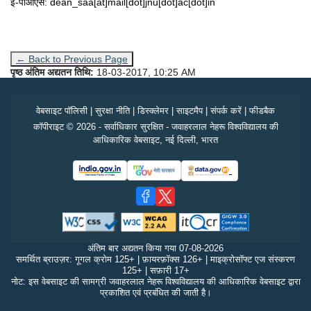
ई-पीओएस: dean_saa[at]mail[dot]jnu[dot]ac[dot]in
← Back to Previous Page
पृष्ठ अंतिम अद्यतन तिथि:
18-03-2017, 10:25 AM
वेबसाइट पॉलिसी
|
सुरक्षा नीति
|
डिस्क्लेमर
|
साइटमैप
|
संपर्क करें
|
फीडबैक
कॉपीराइट © 2026 - सर्वाधिकार सुरक्षित - जवाहरलाल नेहरू विश्वविद्यालय की
आधिकारिक वेबसाइट, नई दिल्ली, भारत
अंतिम बार अद्यतन किया गया
07-08-2026
समर्थित ब्राउज़र: गूगल क्रोम 125+ | फ़ायरफ़ॉक्स 126+ | माइक्रोसॉफ्ट एज संस्करण
125+ | सफ़ारी 17+
नोट: इस वेबसाइट की सामग्री जवाहरलाल नेहरू विश्वविद्यालय की आधिकारिक वेबसाइट द्वारा
प्रकाशित एवं प्रबंधित की जाती है।