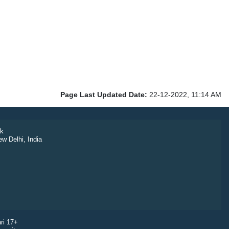
Page Last Updated Date:
22-12-2022, 11:14 AM
k
ew Delhi, India
ri 17+