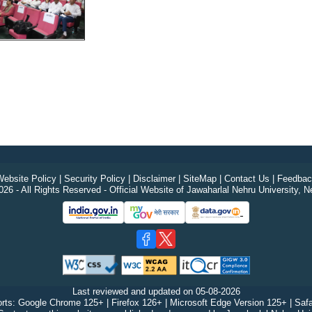
ebsite Policy
|
Security Policy
|
Disclaimer
|
SiteMap
|
Contact Us
|
Feedbac
26 - All Rights Reserved - Official Website of Jawaharlal Nehru University, N
Last reviewed and updated on
05-08-2026
rts: Google Chrome 125+ | Firefox 126+ | Microsoft Edge Version 125+ | Safa