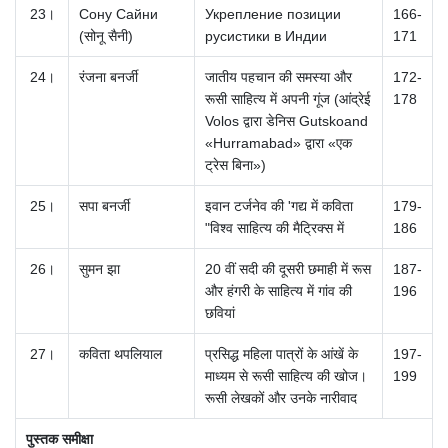
23।
Сону Сайни
Укрепление позиции
166-
(सोनू सैनी)
русистики в Индии
171
24।
रंजना बनर्जी
जातीय पहचान की समस्या और
172-
रूसी साहित्य में अपनी गूंज (आंद्रेई
178
Volos द्वारा डेनिस Gutskoand
«Hurramabad» द्वारा «एक
ट्रेस बिना»)
25।
सपा बनर्जी
इवान टर्जनेव की 'गद्य में कविता
179-
"विश्व साहित्य की मैट्रिक्स में
186
26।
सुमन झा
20 वीं सदी की दूसरी छमाही में रूस
187-
और हंगरी के साहित्य में गांव की
196
छवियां
27।
कविता थपलियाल
प्रसिद्ध महिला पात्रों के आंखें के
197-
माध्यम से रूसी साहित्य की खोज।
199
रूसी लेखकों और उनके नारीवाद
पुस्तक समीक्षा