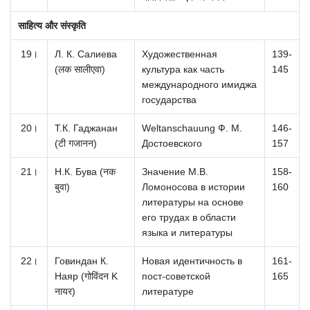
साहित्य और संस्कृति
19।
Л.
К.
Салиева
Художественная
139-
(लक सालीएवा)
культура как часть
145
международного имиджа
государства
20।
Т.К.
Гаджанан
Weltanschauung Ф.
М.
146-
(टी गजानन)
Достоевского
157
21।
Н.К.
Бува (नक
Значение М.В.
158-
बुवा)
Ломоносова в истории
160
литературы на основе
его трудах в области
языка и литературы
22।
Говиндан К.
Новая идентичность в
161-
Наяр (गोविंदन K
пост-советской
165
नायर)
литературе