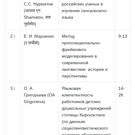
С.С.
Нурматов
российских ученых в
(आजाद एन
изучение сингальского
Shamatov, सस
языка
नुर्मातोव)
2।
Е.
И.
Марченко
Метод
9-13
(ए मार्चेंको)
пропозиционально-
фреймового
моделирования в
современной
лингвистике: история и
перспективы
3।
О.
А.
Языковая
14-
Григорьева (OA
компетентность
26
Grigorieva)
работников детских
дошкольных учреждений
столицы Кыргызстана
(по данным
социолингвистического
полевого обследования)