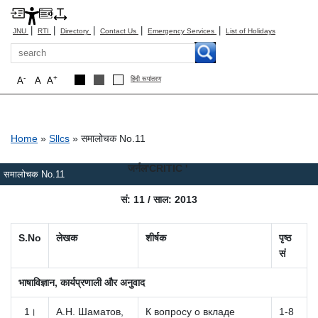
|
|
|
|
|
JNU
RTI
Directory
Contact Us
Emergency Services
List of Holidays
Search
-
+
A
A
A
हिंदी रूपांतरण
Breadcrumb
Home
Sllcs
समालोचक No.11
जर्नल'CRITIC '
समालोचक No.11
सं: 11 / साल: 2013
S.No
लेखक
शीर्षक
पृष्ठ
सं
भाषाविज्ञान, कार्यप्रणाली और अनुवाद
1।
А.Н.
Шаматов,
К вопросу о вкладе
1-8