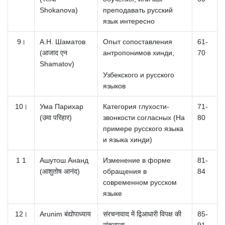
Shokanova)
преподавать русский
язык интересно
9।
А.Н.
Шаматов
Опыт сопоставления
61-
(आजाद एन
антропонимов хинди,
70
Shamatov)
Узбекского и русского
языков
10।
Ума Парихар
Категория глухости-
71-
(उमा परिहार)
звонкости согласных (На
80
примере русского языка
и языка хинди)
1 1
Ашутош Ананд
Изменение в форме
81-
(आशुतोष आनंद)
обращения в
84
современном русском
языке
12।
Arunim बंद्योपाध्याय
संरचनावाद में द्विआधारी विपक्ष की
85-
संकल्पना
91