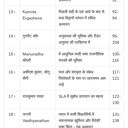
13।
Kamola
पिछली सदी के एक आधे के बाद से
92-
Ergasheva
रूस विद्वानों परंपरा में तमिल
94
अध्ययन
14।
गुनरीट कौर
अनुवादक की भूमिका और रीडर
95-
अनुवाद की प्रक्रिया में
104
15।
Manuradha
में आधुनिक रूसी भाषा राजनीतिक
105-
चौधरी
रूपकों की भूमिका
116
16।
अशीएश कुमार, सोनू
रूस और संस्कृत के संबंध:
117-
सैनी
रिश्तेदारों के नाम पर रहस्यमय आम
121
जड़ें
17।
राजकुमार यादव
SLA में सुबोध उत्पादन का महत्व
122-
130
18।
जननी
भारत में रूसी शिक्षार्थियों में
131-
Vaidhyanathan
भावनात्मक खुफिया और विदेशी
138
भाषा चिंता - एक अध्ययन