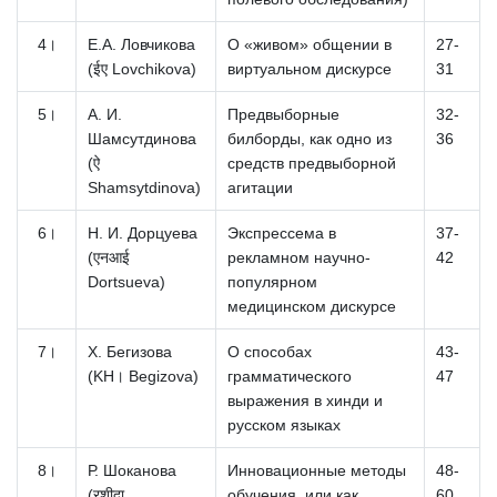
4।
Е.А.
Ловчикова
О «живом» общении в
27-
(ईए Lovchikova)
виртуальном дискурсе
31
5।
А.
И.
Предвыборные
32-
Шамсутдинова
билборды, как одно из
36
(ऐ
средств предвыборной
Shamsytdinova)
агитации
6।
Н.
И.
Дорцуева
Экспрессема в
37-
(एनआई
рекламном научно-
42
Dortsueva)
популярном
медицинском дискурсе
7।
Х.
Бегизова
О способах
43-
(KH। Begizova)
грамматического
47
выражения в хинди и
русском языках
8।
Р.
Шоканова
Инновационные методы
48-
(रशीदा
обучения, или как
60