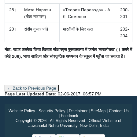
28।
Мита Нараян
«Теория Перевода» - А.
200-
(मीता नारायण)
Л.
Семенов
201
29।
संदीप कुमार पांडे
भारतीयों के लिए रूस
202-
204
नोट: ऊपर उल्लेख किया खिताब सीआरएस पुस्तकालय में जर्नल 'समालोचक' (। कमरे में
कोई 206), भाषा साहित्य और सांस्कृतिक अध्ययन के स्कूल में पहुँचा जा सकता है।
← Back to Previous Page
Page Last Updated Date:
02-06-2017, 06:57 PM
Website Policy
|
Security Policy
|
Disclaimer
|
SiteMap
|
Contact Us
|
Feedback
Copyright © 2026 - All Rights Reserved - Official Website of
Jawaharlal Nehru University, New Delhi, India