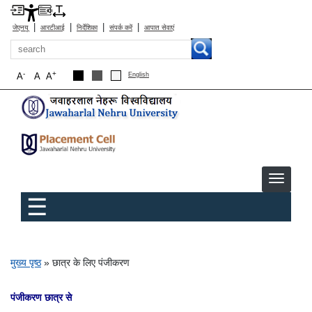
|
|
|
|
जेएनयू
आरटीआई
निर्देशिका
संपर्क करें
आपात सेवाएं
खोज
-
+
A
A
A
English
Main menu
छात्र के लिए पंजीकरण
☰
पग चिन्ह
मुख्य पृष्ठ
छात्र के लिए पंजीकरण
पंजीकरण छात्र
से