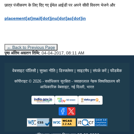
छात्र पंजीकरण के लिए दिए गए ईमेल आईडी पर अपने
सीवी विवरण भेजने और
placement[at]mail[dot]jnu[dot]ac[dot]in
← Back to Previous Page
पृष्ठ अंतिम अद्यतन तिथि:
04-04-2017, 08:11 AM
वेबसाइट पॉलिसी
|
सुरक्षा नीति
|
डिस्क्लेमर
|
साइटमैप
|
संपर्क करें
|
फीडबैक
कॉपीराइट © 2026 - सर्वाधिकार सुरक्षित - जवाहरलाल नेहरू विश्वविद्यालय की
आधिकारिक वेबसाइट, नई दिल्ली, भारत