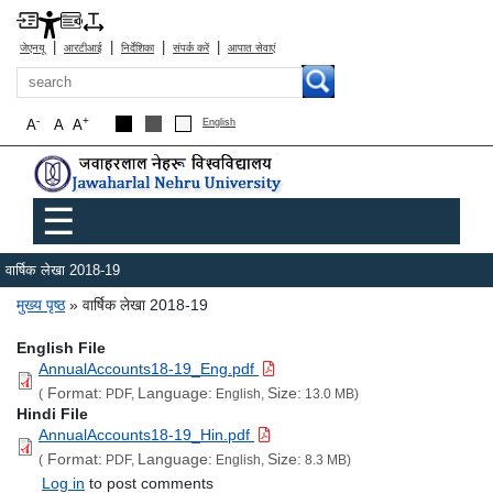
|
|
|
|
जेएनयू
आरटीआई
निर्देशिका
संपर्क करें
आपात सेवाएं
खोज
-
+
A
A
A
English
Main menu
☰
वार्षिक लेखा 2018-19
पग चिन्ह
मुख्य पृष्ठ
वार्षिक लेखा 2018-19
English File
AnnualAccounts18-19_Eng.pdf
Format:
Language:
Size:
(
PDF,
English,
13.0 MB)
Hindi File
AnnualAccounts18-19_Hin.pdf
Format:
Language:
Size:
(
PDF,
English,
8.3 MB)
Log in
to post comments