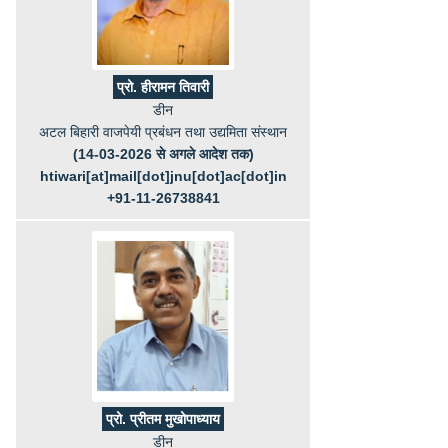
प्रो. हीरामन तिवारी
डीन
अटल बिहारी वाजपेयी प्रबंधन तथा उद्यमिता संस्थान
(14-03-2026 से अगले आदेश तक)
htiwari[at]mail[dot]jnu[dot]ac[dot]in
+91-11-26738841
प्रो. प्रीतम मुखोपाध्याय
डीन