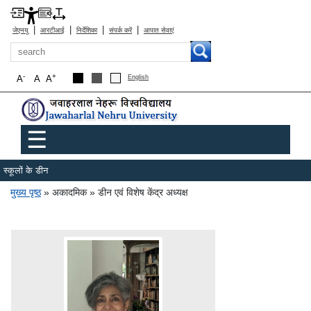
|
|
|
|
जेएनयू
आरटीआई
निर्देशिका
संपर्क करें
आपात सेवाएं
खोज
-
+
A
A
A
English
Main menu
☰
स्कूलों के डीन
पग चिन्ह
मुख्य पृष्ठ
अकादमिक
डीन एवं विशेष केंद्र अध्यक्ष