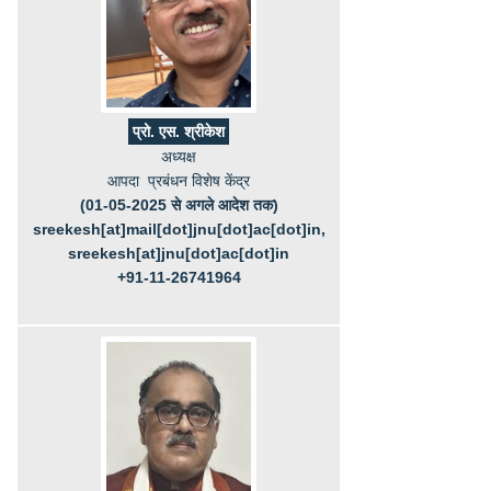
प्रो. एस. श्रीकेश
अध्यक्ष
आपदा प्रबंधन विशेष केंद्र
(01-05-2025 से अगले आदेश तक)
sreekesh[at]mail[dot]jnu[dot]ac[dot]in,
sreekesh[at]jnu[dot]ac[dot]in
+91-11-26741964