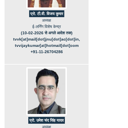
प्रो. टी.वी. विजय कुमार
अध्यक्ष
ई-लर्निंग विशेष केन्द्र
(10-02-2026 से अगले आदेश तक)
tvvk[at]mail[dot]jnu[dot]ac[dot]in,
tvvijaykumar[at]hotmail[dot]com
+91-11-26704286
प्रो. उमेश चंद सिंह यादव
अध्यक्ष