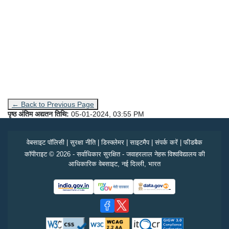
← Back to Previous Page
पृष्ठ अंतिम अद्यतन तिथि:
05-01-2024, 03:55 PM
वेबसाइट पॉलिसी
|
सुरक्षा नीति
|
डिस्क्लेमर
|
साइटमैप
|
संपर्क करें
|
फीडबैक
कॉपीराइट © 2026 - सर्वाधिकार सुरक्षित - जवाहरलाल नेहरू विश्वविद्यालय की
आधिकारिक वेबसाइट, नई दिल्ली, भारत