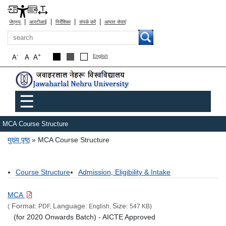
|
|
|
|
जेएनयू
आरटीआई
निर्देशिका
संपर्क करें
आपात सेवाएं
खोज
-
+
A
A
A
English
Main menu
☰
MCA Course Structure
पग चिन्ह
मुख्य पृष्ठ
MCA Course Structure
Course Structure
Admission, Eligibility & Intake
MCA
Format:
Language:
Size:
(
PDF,
English,
547 KB)
(for 2020 Onwards Batch) - AICTE Approved