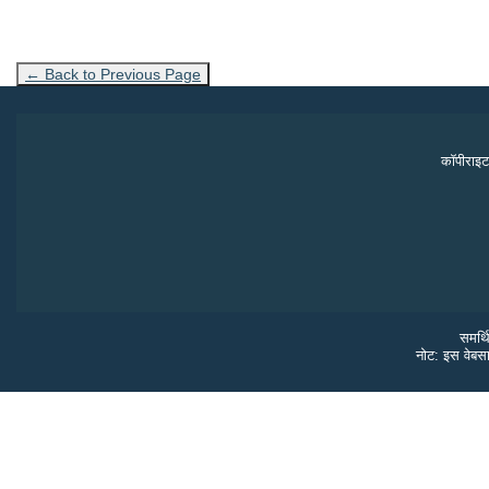
← Back to Previous Page
कॉपीराइट
समर्थ
नोट: इस वेबसा