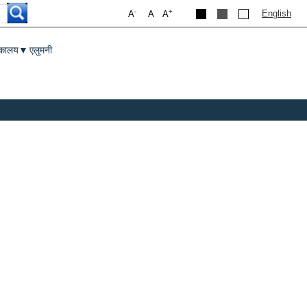
-
+
English
A
A
A
तकालय
एलुमनी
▼