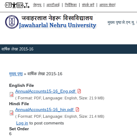
|
|
|
|
जेएनयू
आरटीआई
निर्देशिका
संपर्क करें
आपात सेवाएं
Main m
मुख्य पृष्ठ
जे.एन.यू. क
वार्षिक लेखा 2015-16
पग चिन्ह
मुख्य पृष्ठ
वार्षिक लेखा 2015-16
English File
AnnualAccounts15-16_Eng.pdf
Format:
Language:
Size:
(
PDF,
English,
21.9 MB)
Hindi File
AnnualAccounts15-16_hin.pdf
Format:
Language:
Size:
(
PDF,
English,
21.4 MB)
Log in
to post comments
Set Order
6