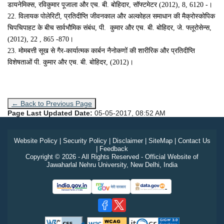
डायनेमिक्स
,
रविकुमार पूजाला और एच. बी. बोहिदार
,
सॉफ्टमेटर (2012)
, 8
, 6120
-।
22.
विलायक पोलेरिटी
,
प्रतिदीप्ति जीवनकाल और अल्कोहल समाधान की मैक्रोस्कोपिक
चिपचिपाहट के बीच सार्वभौमिक संबंध
,
पी. कुमार और एच. बी. बोहिदर
,
जे. फ्लूरोसेन्स
,
(2012
)
, 22
,
865 -870।
23.
मोमबत्ती सूख से गैर-कार्यात्मक कार्बन नैनोकणों की शारीरिक और प्रतिदीप्ति
विशेषताओं पी. कुमार और एच. बी. बोहिदर
, (2012
)।
← Back to Previous Page
Page Last Updated Date:
05-05-2017, 08:52 AM
Website Policy
|
Security Policy
|
Disclaimer
|
SiteMap
|
Contact Us
|
Feedback
Copyright © 2026 - All Rights Reserved - Official Website of
Jawaharlal Nehru University, New Delhi, India