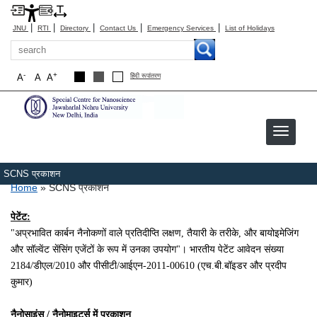
|
|
|
|
|
JNU
RTI
Directory
Contact Us
Emergency Services
List of Holidays
Search
-
+
A
A
A
हिंदी रूपांतरण
SCNS प्रकाशन
Breadcrumb
Home
SCNS प्रकाशन
पेटेंट:
"अप्रभावित कार्बन नैनोकणों वाले प्रतिदीप्ति लक्षण
,
तैयारी के तरीके
,
और बायोइमेजिंग
और सॉल्वेंट सेंसिंग एजेंटों के रूप में उनका उपयोग"। भारतीय पेटेंट आवेदन संख्या
2184/डीएल/2010 और पीसीटी/आईएन-2011-00610 (एच.बी.बॉइडर और प्रदीप
कुमार)
नैनोसाइंस / नैनोमाइटर्स में प्रकाशन