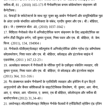
सर्फेस-बी
, 81
, (2010
) 165-173 में नैनोकण्टिका बनाम कोकेचरेशन संक्रमण की
कैनेटीक्स।
16.
फेफड़ों के सर्फटेक्टर्स के साथ सूट युक्त बहु-कार्बन नैनोकणों और वायुविच्छेदिक गुहा
के अंदर उनके संभावित आंतरायिकता के संबंध
,
प्रदीप कुमार और एच। बी। बोहिदर
,
इंड। जे। एक्सप्टल बोल. 48
, (2010
) 1037-1042।
17.
मिश्रित नैनोकले जैल में अनिसोट्रोपिक चरण संक्रमण के लिए आइसोटोपिक का
वर्णन लैंडौ सिद्धांत वर्णन
,
रवी कुमार पुजला
,
निशा पवार और एच. बी. बोहिदर
,
जे. केम.
फिज. (2011)
, 134
, 1
94904।
18.
नैनोकले-पॉलीएक्ट्रोलाइट सॉल्यूशंस में अनिसोट्रोपिक डोमेन ग्रोथ एंड कॉम्प्लेक्स
कोएक्चरेशन
,
निशा पवार और एच. बी. बोहिदर
,
कॉलाइड और इंटरफेस साइंस में
एडवांसेस
, (2011
) 167
,1
2-23।
19.
अल्कोहल समाधान में नैनोकली के भौतिक गुणों के एकीकृत स्केलिंग व्यवहार
,
रवि
कुमार पुजला
,
निशा पवार और एच. बी. बोहिदर
,
जे कोलाइड और इंटरफेस साइंस
(2011) 364
, 311
-316।
20.
गैर-फ़ंक्शनल कार्बन नैनोकणों के प्रतिलिपि व्यवहार और इमेजिंग में इन विट्रो
अनुप्रयोगों और कैंसर कोशिकाओं के साइटोटेक्सिक विश्लेषण
,
पी. कुमार
,
आर. मीना
,
आर
,
ए. चंचल
,
आर. पॉलराज
,
ए. कमरा
,
एच बी बोहिदर
,
कोलोयड्स और सर्फेस बी:
बायॉन्टरफेस (2012) 31
,34
-40।
21.
लापोनाइट-मोंटमोरिलोनाइट मिश्रित नैनोके फैलावों में एर्गोडिसिटी ब्रेकिंग एंड एजिंग