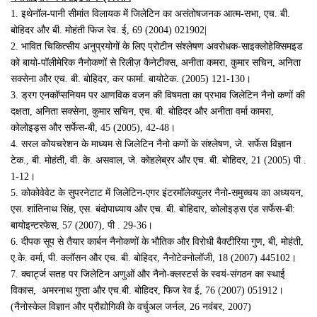
1.
इथेनॉल-पानी सीमांत विलायक में जिलेटिन का असंतोषजनक आत्म-सभा
,
एच. बी.
बोहिदर और बी. मोहंती फिज रेव. ई
, 69
(2004) 021902|
2.
भावित चिकित्सीय अनुप्रयोगों के लिए प्रोटीन संश्लेषण अवरोधक-साइक्लोहेक्सिमइड
को बायो-पॉलीमेरिक नैनोकणों से रिलीज़ कैनेटीक्स
,
अनीता कमरा
,
कुमार सचिन
,
अनिता
सक्सेना और एच. बी. बोहिदर
,
कर फार्मा. बायोटेक. (2005) 121-130।
3.
ड्रग एनकॉप्सनियम पर आणविक वजन की विषमता का प्रभाव जिलेटिन नैनो कणों की
दक्षता
,
अनिता सक्सेना
,
कुमार सचिन
,
एच. बी. बोहिदर और अनीता वर्मा कामरा
,
कोलोइड्स और सर्फेस-बी
, 45
(2005)
, 42
-48।
4.
सरल कोयचरेशन के माध्यम से जिलेटिन नैनो कणों के संश्लेषण
,
जे. सर्फेस विज्ञान
टेक.
,
बी. मोहंती
,
वी. के. असवाल
,
जे. कोहलेब्रर और एच. बी. बोहिदर
, 21
(2005) पी .
1-12।
5.
कोकोवेवेट के सुपरनेटाट में जिलेटिन-एगर इंटरमॉलेक्युलर नैनो-समुच्चय का अध्ययन
,
एस. शांतिनाथ सिंह
,
एस. बंदोपाध्याय और एच. बी. बोहिदार
,
कोलोइड्स एंड सर्फेस-बी:
बायोइन्टरफेस
, 57
(2007)
,
पी . 29-36।
6.
दीपक सूप से तैयार कार्बन नैनोकणों के भौतिक और विरोधी बैक्टीरिया गुण
,
बी
,
मोहंती
,
ए.के. वर्मा
,
पी. क्लॉसन और एच. बी. बोहिदर
,
नैनोटेक्नोलॉजी
, 18
(2007) 445102।
7.
क्वार्ट्ज सतह पर जिलेटिन अणुओं और नैनो-क्लस्टर्स के स्वयं-संगठन का स्थाई
विकास
,
अमरनाथ गुप्ता और एच.बी. बोहिदर
,
फिज रेव ई
, 76
(2007) 051912।
(नैनोस्केल विज्ञान और प्रौद्योगिकी के वर्चुअल जर्नल
, 2
6 नवंबर
, 2007
)