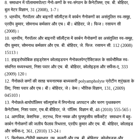
8.
समाधान में पॉलामामपोल्टा नैनो-कणों के स्व-संगठन के कैनेटीक्स
;
एच. बी. बोहिदर
,
बुल मेटर विज्ञान
, 31
(2008)
, 1-7
।
9.
ध्रुवीय
,
गैरपॉलर और बाइनरी सॉल्वैंट्स में कार्बन नैनोकणों का असंतुलित स्व-समूह
,
प्रदीप कुमार
,
सोमनाथ कर्मकार और एच। बी। बोहिदर
,
जे। फिज। रसायन सी
(2008)।
10.
ध्रुवीय
,
गैरपॉलर और बाइनरी सॉल्वैंट्स में कार्बन नैनोकणों का असंतुलित स्व-समूह
,
दीप कुमार
,
सोमनाथ कर्मकार और एच. बी. बोहिदर
,
जे. फिज. रसायन सी. 112 (2008)
15113।
11.
हाइड्रोफोबिक हाइड्रेशन कोलाइडयन नैनोकलपेण्ट्रैक्टिकल के सार्वभौमिक स्व-
संघनित मध्यस्थता
,
निशा पवार और एच. बी. बोहिदर
,
कोलोइड्स और सर्फेस-ए
, 333
(2009) 120।
12.
नैनोकले कणों की सतह चयनात्मक बाध्यकारी
polyampholyte
प्रोटीन श्रृंखला के
लिए
,
निशा पवार और एच। बी। बोहिदर
,
जे। केम। भौतिक विज्ञान
, 131
, (2009
)
045103।
13.
नैनोकले-बायोपॉलिमर सॉल्यूशंस में स्पिनोल्ड अपघटन और चरण पृथक्करण
कैनेटीक्स
,
निशा पवार
,
एच.बी.बीहिदर
,
जे. पॉलिम. विज्ञान बी
, 48
(2010) 555-565।
14.
आणविक
,
केशनिक
,
तटस्थ
,
पित्त नमक और फुफ्फुसीय सर्फेक्टेंट समाधान में बहु-
कार्बन नैनोकणों की जलीय फैलाव स्थिरता
,
प्रदीप कुमार और एच. बी. बोहिदर
,
कोलाइड
और सर्फेस-ए
, 361
, (2010
) 13-24।
15.
चितोसन-टीपीपी समाधान
,
एम. कलती और एच. बी. बोहिदार
,
कोलोइड्स और