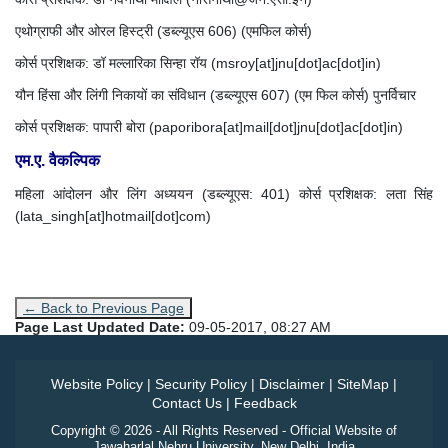
एथोग्राफी और ओरल हिस्ट्री (डब्ल्यूएस 606) (एमफिल कोर्स)
कोर्स प्रशिक्षक: डॉ मल्लारिका सिन्हा रॉय (msroy[at]jnu[dot]ac[dot]in)
यौन हिंसा और लिंगी निकायों का संविधान (डब्ल्यूएस 607) (एम फिल कोर्स) पुनर्विचार
कोर्स प्रशिक्षक: पापारी बोरा (paporibora[at]mail[dot]jnu[dot]ac[dot]in)
एम.ए. वैकल्पिक
महिला आंदोलन और लिंग अध्ययन (डब्ल्यूएस: 401) कोर्स प्रशिक्षक: लता सिंह
(lata_singh[at]hotmail[dot]com)
← Back to Previous Page
Page Last Updated Date:
09-05-2017, 08:27 AM
Website Policy
|
Security Policy
|
Disclaimer
|
SiteMap
|
Contact Us
|
Feedback
Copyright © 2026 - All Rights Reserved - Official Website of
Jawaharlal Nehru University, New Delhi, India