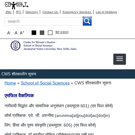
|
|
|
|
|
JNU
RTI
Directory
Contact Us
Emergency Services
List of Holidays
Search
-
+
A
A
A
हिंदी रूपांतरण
CWS शीतकालीन सूचना
Breadcrumb
Home
School of Social Sciences
CWS शीतकालीन सूचना
एमफिल वैकल्पिक
नारीवादी सिद्धांत और सामाजिक अनुसंधान (डब्ल्यूएस 601) (एम फिल कोर्स)
कोर्स प्रशिक्षक: प्रो. जी. अरुनीमा (arunima[at]jnu[dot]ac[dot]in)
लिंग, हिंसा और दृश्य संस्कृति (डब्ल्यूएस: 605) (एम फिल कोर्स)
कोर्स प्रशिक्षक: डॉ नवनीथा मोक्षिल (नौसेनाथा@जंन.एसी.इन)