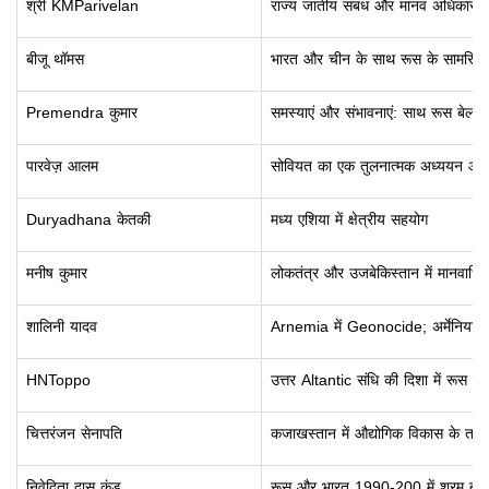
श्री KMParivelan
राज्य जातीय संबंध और मानव अधिकारों के म
बीजू थॉमस
भारत और चीन के साथ रूस के सामरिक
Premendra कुमार
समस्याएं और संभावनाएं: साथ रूस बेला
पारवेज़ आलम
सोवियत का एक तुलनात्मक अध्ययन औ
Duryadhana केतकी
मध्य एशिया में क्षेत्रीय सहयोग
मनीष कुमार
लोकतंत्र और उजबेकिस्तान में मानवाधिक
शालिनी यादव
Arnemia में Geonocide;
अर्मेनिया
HNToppo
उत्तर Altantic संधि की दिशा में रूस क
चित्तरंजन सेनापति
कजाखस्तान में औद्योगिक विकास के तहत 
निवेदिता दास कुंडू
रूस और भारत 1990-200 में श्रम बाज