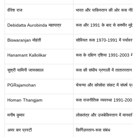
वीरेश राज
भारत और पाकिस्तान की ओर रूस नीति 
Debidatta Aurobinda महापात्र
रूस और 1991 के बाद से कश्मीर मुद्दे;
ब
Biswaranjan मोहंती
सोवियत रूस 1970-1991 में पर्यावरण प
Hanamant Kallolikar
रूस के दक्षिण एशिया 1991-2003 में सुरक
सुश्री यामिनी जायसवाल
रूस की संघीय प्रणाली में तातारस्तान ग
PGRajamohan
चेचन्या और कोसोवा संकट में संघर्ष प्र
Homan Thangjam
रूस राजनीतिक व्यवस्था 1991-2001 क
मनीष कुमार
लोकतंत्र और उजबेकिस्तान में मानवाधिक
अमर कर प्रस्टी
किर्गिज़स्तान-रूस संबंध