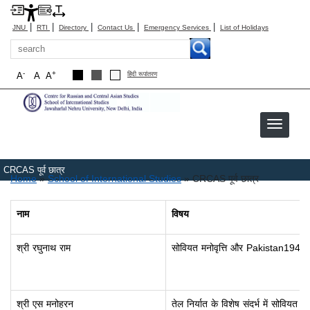
|
|
|
|
|
JNU
RTI
Directory
Contact Us
Emergency Services
List of Holidays
Search
-
+
A
A
A
हिंदी रूपांतरण
CRCAS पूर्व छात्र
Breadcrumb
Home
School of International Studies
CRCAS पूर्व छात्र
नाम
विषय
श्री रघुनाथ राम
सोवियत मनोवृत्ति और Pakistan1947
श्री एस मनोहरन
तेल निर्यात के विशेष संदर्भ में सोवियत प