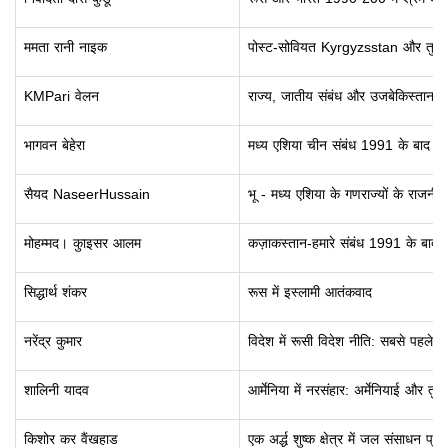
ममता रानी नाइक
पोस्ट-सोवियत Kyrgyzsstan और तुर्कमेन
KMPari वेलन
राज्य, जातीय संबंध और उजबेकिस्तान मे
भागवन बेहेरा
मध्य एशिया चीन संबंध 1991 के बाद से
सैयद NaseerHussain
भू - मध्य एशिया के गणराज्यों के राजनीति
मोहम्मद। कुाइसर आलम
कज़ाकस्तान-हमारे संबंध 1991 के बाद स
सिद्धार्थ शंकर
रूस में इस्लामी आतंकवाद
नरेंद्र कुमार
विदेश में रूसी विदेश नीति: सबसे पहले 
शालिनी यादव
आर्मेनिया में नरसंहार: अर्मेनियाई और तुर
किशोर कर वैंखहाड
एक अर्द्ध शुष्क क्षेत्र में जल संसाधन 