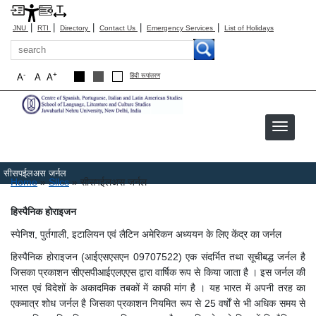
|
|
|
|
|
JNU
RTI
Directory
Contact Us
Emergency Services
List of Holidays
Search
-
+
A
A
A
हिंदी रूपांतरण
सीसपईलअस जर्नल
Breadcrumb
Home
Sllcs
सीसपईलअस जर्नल
हिस्पैनिक होराइजन
स्पेनिश, पुर्तगाली, इटालियन एवं लैटिन अमेरिकन अध्ययन के लिए केंद्र का जर्नल
हिस्पैनिक होराइजन (आईएसएसएन 09707522) एक संदर्भित तथा सूचीबद्ध जर्नल है
जिसका प्रकाशन सीएसपीआईएलएएस द्वारा वार्षिक रूप से किया जाता है । इस जर्नल की
भारत एवं विदेशों के अकादमिक तबकों में काफी मांग है । यह भारत में अपनी तरह का
एकमात्र शोध जर्नल है जिसका प्रकाशन नियमित रूप से 25 वर्षों से भी अधिक समय से