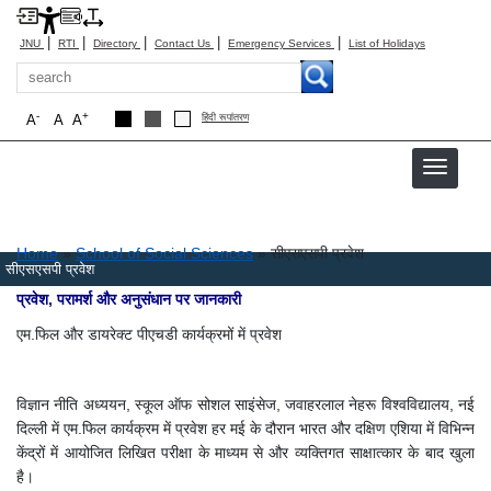
|
|
|
|
|
JNU
RTI
Directory
Contact Us
Emergency Services
List of Holidays
Search
-
+
A
A
A
हिंदी रूपांतरण
Breadcrumb
Home
School of Social Sciences
सीएसएसपी प्रवेश
सीएसएसपी प्रवेश
प्रवेश, परामर्श और अनुसंधान पर जानकारी
एम.फिल और डायरेक्ट पीएचडी कार्यक्रमों में प्रवेश
विज्ञान नीति अध्ययन, स्कूल ऑफ सोशल साइंसेज, जवाहरलाल नेहरू विश्वविद्यालय, नई
दिल्ली में एम.फिल कार्यक्रम में प्रवेश हर मई के दौरान भारत और दक्षिण एशिया में विभिन्न
केंद्रों में आयोजित लिखित परीक्षा के माध्यम से और व्यक्तिगत साक्षात्कार के बाद खुला
है।