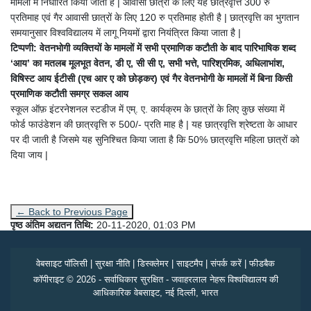
मामलों में निर्धारित किया जाता है | आवासी छात्रों के लिए यह छात्रवृत्ति 300 रु
प्रतिमाह एवं गैर आवासी छात्रों के लिए 120 रु प्रतिमाह होती है | छात्रवृत्ति का भुगतान
समयानुसार विश्वविद्यालय में लागू नियमों द्वारा नियंत्रित किया जाता है |
टिप्पणी: वेतनभोगी व्यक्तियों के मामलों में सभी प्रमाणिक कटौती के बाद पारिभाषिक शब्द
‘आय’ का मतलब मूलभूत वेतन, डी ए, सी सी ए, सभी भत्ते, पारिश्रमिक, अधिलाभांश,
विषिस्ट आय ईटीसी (एच आर ए को छोड़कर) एवं गैर वेतनभोगी के मामलों में बिना किसी
प्रमाणिक कटौती समग्र सकल आय
स्कूल ऑफ़ इंटरनेशनल स्टडीज में एम्. ए. कार्यक्रम के छात्रों के लिए कुछ संख्या में
फोर्ड फाउंडेशन की छात्रवृत्ति रु 500/- प्रति माह है | यह छात्रवृत्ति श्रेष्टता के आधार
पर दी जाती है जिसमे यह सुनिश्चित किया जाता है कि 50% छात्रवृत्ति महिला छात्रों को
दिया जाय |
← Back to Previous Page
पृष्ठ अंतिम अद्यतन तिथि:
20-11-2020, 01:03 PM
वेबसाइट पॉलिसी
|
सुरक्षा नीति
|
डिस्क्लेमर
|
साइटमैप
|
संपर्क करें
|
फीडबैक
कॉपीराइट © 2026 - सर्वाधिकार सुरक्षित - जवाहरलाल नेहरू विश्वविद्यालय की
आधिकारिक वेबसाइट, नई दिल्ली, भारत