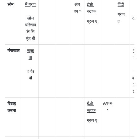
सोम
मैं ग्रुप
आर
ईओ-
हिंदी
एम *
स्टाफ
ग्रुप
खोज
खोज 
ग्रुप ए
ए
परिणाम
के लि
एंड बी
मंगलवार
समूह
चतुर
III
ग्र
ए एंड
खो
बी
परि
के 
एंड 
विवाह
ईओ-
WPS
करना
स्टाफ
*
ग्रुप ए