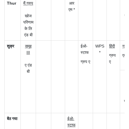
Thur
मैं ग्रुप
आर
द्व
एम *
खोज
खो
परिणाम
के
के लि
एंड बी
शुक्र
समूह
ईओ-
WPS
हिंदी
ग्रुप
III
स्टाफ
*
ग्रुप
एक 
ग्रुप ए
ए
ए एंड
बी
भा
ग
परि
बैठ गया
ईओ-
स्टाफ