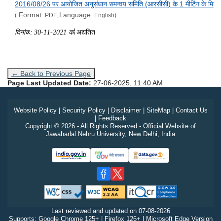
2016/08/26 पर आयोजित अनुसंधान समन्वय समिति (आरसीसी) के 1 मीटिंग के मिन
Format:
Language:
(
PDF,
English)
दिनांक
:
30-11-2021
को
अद्यतित
← Back to Previous Page
Page Last Updated Date:
27-06-2025, 11:40 AM
Website Policy
|
Security Policy
|
Disclaimer
|
SiteMap
|
Contact Us
|
Feedback
Copyright © 2026 - All Rights Reserved - Official Website of
Jawaharlal Nehru University, New Delhi, India
Last reviewed and updated on
07-08-2026
Supports: Google Chrome 125+ | Firefox 126+ | Microsoft Edge Version