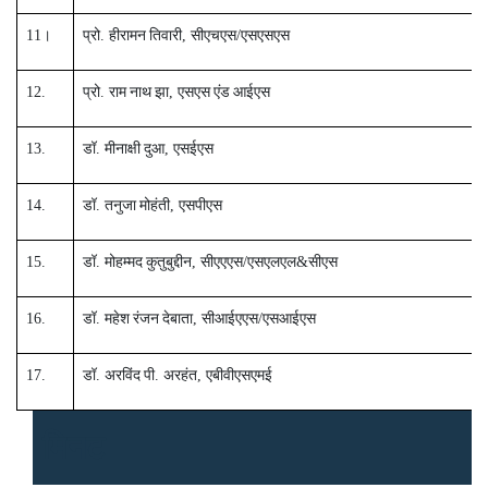
11
।
प्रो
.
हीरामन
तिवारी
,
सीएचएस
/
एसएसएस
12.
प्रो
.
राम
नाथ
झा
,
एसएस
एंड
आईएस
13.
डॉ
.
मीनाक्षी
दुआ
,
एसईएस
14.
डॉ
.
तनुजा
मोहंती
,
एसपीएस
15.
डॉ
.
मोहम्मद
कुतुबुद्दीन
,
सीएएएस
/
एसएलएल
&
सीएस
16.
डॉ
.
महेश
रंजन
देबाता
,
सीआईएएस
/
एसआईएस
17.
डॉ
.
अरविंद
पी
.
अरहंत
,
एबीवीएसएमई
मिनट