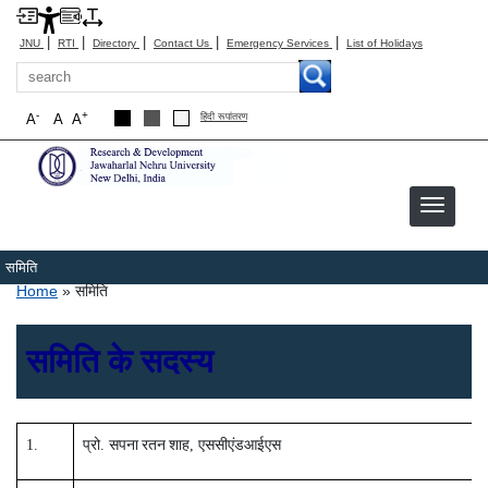
|
|
|
|
|
JNU
RTI
Directory
Contact Us
Emergency Services
List of Holidays
Search
-
+
A
A
A
हिंदी रूपांतरण
समिति
Breadcrumb
Home
समिति
समिति के सदस्य
1.
प्रो
.
सपना
रतन
शाह
,
एससीएंडआईएस