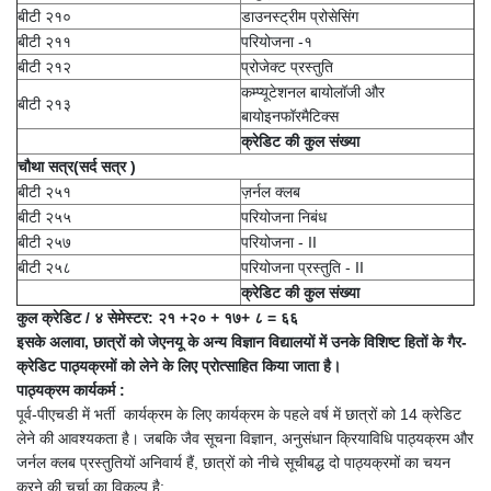
बीटी २१०
डाउनस्ट्रीम प्रोसेसिंग
बीटी २११
परियोजना -१
बीटी २१२
प्रोजेक्ट प्रस्तुति
कम्प्यूटेशनल बायोलॉजी और
बीटी २१३
बायोइनफॉरमैटिक्स
क्रेडिट की कुल संख्या
चौथा सत्र(सर्द सत्र )
बीटी २५१
ज़र्नल क्लब
बीटी २५५
परियोजना निबंध
बीटी २५७
परियोजना - II
बीटी २५८
परियोजना प्रस्तुति - II
क्रेडिट की कुल संख्या
कुल क्रेडिट / ४ सेमेस्टर: २१ +२० + १७+ ८ = ६६
इसके अलावा
,
छात्रों को जेएनयू के अन्य विज्ञान विद्यालयों में उनके विशिष्ट हितों के गैर-
क्रेडिट पाठ्यक्रमों को लेने के लिए प्रोत्साहित किया जाता है।
पाठ्यक्रम कार्यकर्म :
पूर्व-पीएचडी में भर्ती कार्यक्रम के लिए कार्यक्रम के पहले वर्ष में छात्रों को 14 क्रेडिट
लेने की आवश्यकता है। जबकि जैव सूचना विज्ञान, अनुसंधान क्रियाविधि पाठ्यक्रम और
जर्नल क्लब प्रस्तुतियों अनिवार्य हैं, छात्रों को नीचे सूचीबद्ध दो पाठ्यक्रमों का चयन
करने की चर्चा का विकल्प है: