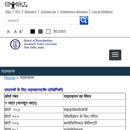
|
|
|
|
|
JNU
RTI
Directory
Contact Us
Emergency Services
List of Holidays
Search
-
+
A
A
A
हिंदी रूपांतरण
पाठ्यक्रम
Breadcrumb
Home
पाठ्यक्रम
एमएससी के लिए पाठ्यक्रम(जैव प्रौद्योगिकी)
कोर्स नंबर
पाठ्यक्रम का विषय
१ सत्र (मानसून सत्र)
बीटी १०३
माइक्रोबायोलॉजी
बीटी १०५
जीवविज्ञान के लिए गणित
बीटी १०६
बायोफिजिकल कैमिस्ट्री
बीटी १०८
बायोमोलेक्लस