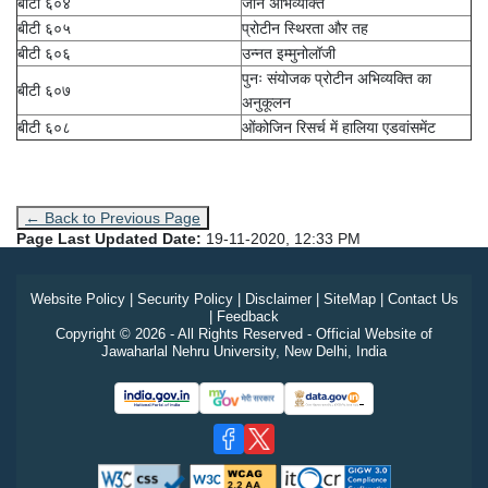
बीटी ६०४
जीन अभिव्यक्ति
बीटी ६०५
प्रोटीन स्थिरता और तह
बीटी ६०६
उन्नत इम्मुनोलॉजी
पुनः संयोजक प्रोटीन अभिव्यक्ति का
बीटी ६०७
अनुकूलन
बीटी ६०८
ओंकोजिन रिसर्च में हालिया एडवांसमेंट
← Back to Previous Page
Page Last Updated Date:
19-11-2020, 12:33 PM
Website Policy
|
Security Policy
|
Disclaimer
|
SiteMap
|
Contact Us
|
Feedback
Copyright © 2026 - All Rights Reserved - Official Website of
Jawaharlal Nehru University, New Delhi, India