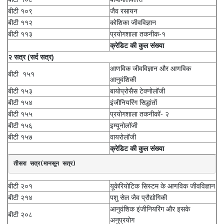
बीटी १०९
जैव रसायन
बीटी ११२
कोशिका जीवविज्ञान
बीटी ११३
प्रयोगशाला तकनीक-१
क्रेडिट की कुल संख्या
२ सत्र (सर्द सत्र)
आणविक जीवविज्ञान और आणविक
बीटी १५१
आनुवंशिकी
बीटी १५३
बायोप्रोसैस टेक्नोलॉजी
बीटी १५४
इंजीनियरिंग सिद्धांतों
बीटी १५५
प्रयोगशाला तकनीकों- २
बीटी १५६
इम्यूनोलॉजी
बीटी १५७
वायरोलॉजी
क्रेडिट की कुल संख्या
तीसरा सत्र(मानसून सत्र)
बीटी २०१
यूकेरियोटिक सिस्टम के आणविक जीवविज्ञान
बीटी २१४
पशु सेल जैव प्रौद्योगिकी
आनुवंशिक इंजीनियरिंग और इसके
बीटी २०८
अनुप्रयोग