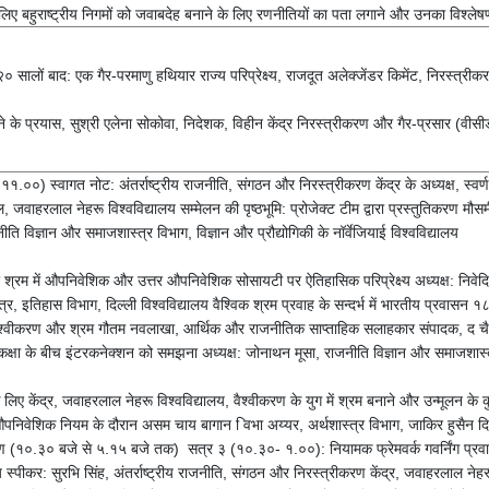
के लिए बहुराष्ट्रीय निगमों को जवाबदेह बनाने के लिए रणनीतियों का पता लगाने और उनका विश्ले
 २० सालों बाद: एक गैर-परमाणु हथियार राज्य परिप्रेक्ष्य, राजदूत अलेक्जेंडर किमेंट, निरस्त
े के प्रयास, सुश्री एलेना सोकोवा, निदेशक, विहीन केंद्र निरस्त्रीकरण और गैर-प्रसार (वीस
०) स्वागत नोट: अंतर्राष्ट्रीय राजनीति, संगठन और निरस्त्रीकरण केंद्र के अध्यक्ष, स्वर्ण स
वाहरलाल नेहरू विश्वविद्यालय सम्मेलन की पृष्ठभूमि: प्रोजेक्ट टीम द्वारा प्रस्तुतिकरण मौसमी
 विज्ञान और समाजशास्त्र विभाग, विज्ञान और प्रौद्योगिकी के नॉर्वेजियाई विश्वविद्यालय
रम में औपनिवेशिक और उत्तर औपनिवेशिक सोसायटी पर ऐतिहासिक परिप्रेक्ष्य अध्यक्ष: निवेदित
ात्र, इतिहास विभाग, दिल्ली विश्वविद्यालय वैश्विक श्रम प्रवाह के सन्दर्भ में भारतीय प्
ालय, वैश्वीकरण और श्रम गौतम नवलाखा, आर्थिक और राजनीतिक साप्ताहिक सलाहकार संपादक, द 
 कक्षा के बीच इंटरकनेक्शन को समझना अध्यक्ष: जोनाथन मूसा, राजनीति विज्ञान और समाजशास्त्र व
िए केंद्र, जवाहरलाल नेहरू विश्वविद्यालय, वैश्वीकरण के युग में श्रम बनाने और उन्मूलन के क
िंग: औपनिवेशिक नियम के दौरान असम चाय बागान िवभा अय्यर, अर्थशास्त्र विभाग, जाकिर हुसैन द
ण (१०.३० बजे से ५.१५ बजे तक) सत्र ३ (१०.३०- १.००): नियामक फ्रेमवर्क गवर्निंग प्रवासी 
य स्पीकर: सुरभि सिंह, अंतर्राष्ट्रीय राजनीति, संगठन और निरस्त्रीकरण केंद्र, जवाहरलाल नेहर