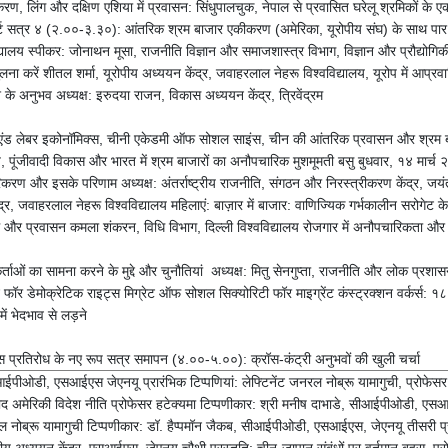
रण, लिंग और दक्षिण एशिया में प्रवासन: सिंधुपालचुक, नेपाल से प्रवासित घरेलू श्रमिकों के 
 सत्र ४ (२.००-३.३०): आंतरिक श्रम बाजार एकीकरण (अमेरिका, यूरोपीय संघ) के साथ पार देश क
यालय स्पीकर: जोनाथन मूसा, राजनीति विज्ञान और समाजशास्त्र विभाग, विज्ञान और प्रौद्योगिकी क
तुलना करें शीतल शर्मा, यूरोपीय अध्ययन केंद्र, जवाहरलाल नेहरू विश्वविद्यालय, यूरोप में
े अनुभव अध्यक्ष: इरुदया राजन, विकास अध्ययन केंद्र, त्रिवेंद्रम
ेशन एंड लेबर इकोनॉमिक्स, चीनी एकेडमी ऑफ सोशल साइंस, चीन की आंतरिक प्रवासन और श्रम बाजार
ालय, पूंजीवादी विकास और भारत में श्रम बाजारों का अनौपचारिक मुशमूमती बसु बुधवार, १४ मा
और इसके परिणाम अध्यक्ष: अंतर्राष्ट्रीय राजनीति, संगठन और निरस्त्रीकरण केंद्र, जयंती श
ंद्र, जवाहरलाल नेहरू विश्वविद्यालय महिलाएं: बाज़ार में बाजार: वाणिज्यिक गर्भकालीन सरोगे
्रम और प्रवासन कमला शंकरन, विधि विभाग, दिल्ली विश्वविद्यालय रोजगार में अनौपचारिकता और 
्ताओं का सामना करने के मुद्दे और चुनौतियां अध्यक्ष: मितु सेनगुप्ता, राजनीति और लोक प्रशास
न फॉर डेमोक्रेटिक राइट्स मिग्रेट ऑफ सोशल सिक्योरिटी फॉर माइग्रेंट कंस्ट्रक्शन वर्कर्स: १८ वीं 
ं भेदभाव से लड़ने
्लास प्रतिरोध के नए रूप सत्र समापन (४.००-५.००): क्रॉस-कंट्री अनुभवों की खुली चर्चा
सीआईपीओडी, एसआईएस जेएनयू प्रारंभिक टिप्पणियां: लेफ्टिनेंट जनरल नोब्रू यामागुची, प्रोफेसर और
ाद अमेरिकी विदेश नीति प्रोफेसर हटेक्यमा टिप्पणीकार: श्री मनीष दाभाडे, सीआईपीओडी, एसआई
ंट जनरल नोब्रू यामागुची टिप्पणीकार: डॉ. हैप्पमॉन जैकब, सीआईपीओडी, एसआईएस, जेएनयू तीसरी प्र