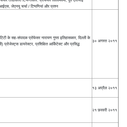
ेसर ताडोकोरो टिप्पणीकार: प्रोफेसर लालमिवेर्मा, पूर्व एशियाई
आईएस, जेएनयू चर्चा / टिप्पणियां और प्रश्न
डेंटिटी के सह-संपादक प्रोफेसर नारायण गुप्ता इतिहासकार, दिल्ली के
३० अगस्त २०११
ोजेक्ट्स डायरेक्टर, प्रशिक्षित आर्किटेक्ट और प्रसिद्ध
१३ अप्रैल २०११
२१ फ़रवरी २०११