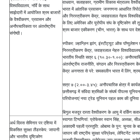
वाधवान, सलाहकार, ग्रामीण विकास मंत्रालय वैश्वीक
विश्वविद्यालय, नॉर्वे के साथ
भारत में आंतरिक प्रवासन: जनगणना आधारित रिपोर्ट
साझेदारी में आयोजित श्रम बाजारों
और निरस्त्रीकरण केंद्र, जवाहरलाल नेहरू विश्वविद्
के वैश्वीकरण, प्रवासन और
के लिए अमेरिका और यूरोपीय संघ के दृष्टिकोण की 
अनौपचारिकता पर अंतर्राष्ट्रीय
श्रम बाजार एकीकरण (चीन, भारत) के साथ पार देश क
संगोष्ठी।
स्पीकर: ज़्हान्ज़िन झांग, इंस्टीट्यूट ऑफ पॉप्युल
निरस्त्रीकरण केंद्र, जवाहरलाल नेहरु विश्वविद्य
भारतीय स्थिति सत्र ६ (१०.३०-१.००): अनौपचारिकरण 
अंतर्राष्ट्रीय राजनीति, संगठन और निरस्त्रीकरण के
केंद्र अनन्तता से परे: समकालीन भारत में लिंग, श
सत्र ७ (२.००-३.४५): अनौपचारिक क्षेत्र में कार्यकर
छत्तीसगढ़ में संविदा श्रमिकों के संघर्ष पीपल्स यूनिय
परियोजनाएं नया ट्रेड यूनियन पहल काम की दुनिया मे
बिगुल मजदूर दस्ता वैश्वीकरण के आयु में वर्किंग क
स्वागत टिप्पणियां: प्रोफेसर स्वान सिंह, अध्यक्ष, 
अर्ध दिवस सेमिनार पर एशिया में
अकादमी पहली प्रस्तुति: ओबामा के पुन: चुनाव के ब
विकसित सुरक्षा लैंडस्केप: जापानी
जापान की राष्ट्रीय सुरक्षा परिप्रेक्ष्य, लेफ्टिने
और भारतीय दृष्टिकोण