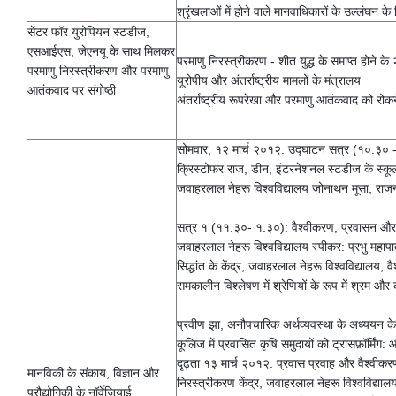
श्रृंखलाओं में होने वाले मानवाधिकारों के उल्लंघन 
सेंटर फॉर युरोपियन स्टडीज,
एसआईएस, जेएनयू के साथ मिलकर
परमाणु निरस्त्रीकरण - शीत युद्ध के समाप्त होने के
परमाणु निरस्त्रीकरण और परमाणु
यूरोपीय और अंतर्राष्ट्रीय मामलों के मंत्रालय
आतंकवाद पर संगोष्ठी
अंतर्राष्ट्रीय रूपरेखा और परमाणु आतंकवाद को रोकन
सोमवार, १२ मार्च २०१२: उद्घाटन सत्र (१०:३० -११.०
क्रिस्टोफर राज, डीन, इंटरनेशनल स्टडीज के स्कूल, ज
जवाहरलाल नेहरू विश्वविद्यालय जोनाथन मूसा, राजनीति
सत्र १ (११.३०- १.३०): वैश्वीकरण, प्रवासन और श्
जवाहरलाल नेहरू विश्वविद्यालय स्पीकर: प्रभु महाप
सिद्धांत के केंद्र, जवाहरलाल नेहरू विश्वविद्य
समकालीन विश्लेषण में श्रेणियों के रूप में श्रम और
प्रवीण झा, अनौपचारिक अर्थव्यवस्था के अध्ययन के ल
कूलिज में प्रवासित कृषि समुदायों को ट्रांसफ़ॉर्म
दृढ़ता १३ मार्च २०१२: प्रवास प्रवाह और वैश्वीकर
मानविकी के संकाय, विज्ञान और
निरस्त्रीकरण केंद्र, जवाहरलाल नेहरू विश्वविद्याल
प्रौद्योगिकी के नॉर्वेजियाई