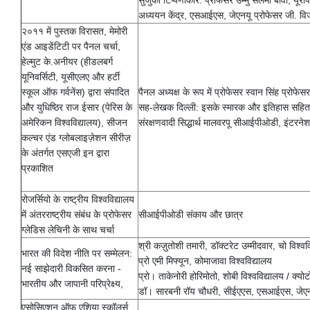
सुजुकी टिप्पणीकार: प्रोफेसर उम्मु सलमा बावा, यूरो
अध्ययन केंद्र, एसआईएस, जेएनयू प्रोफेसर जी. विजयच
२०११ में पुस्तक विरासत, मेमोरी
एंड आइडेंटिटी पर पैनल चर्चा,
हेल्मुट के.अनीयर (हीडलबर्ग
यूनिवर्सिटी, यूसीएलए और हर्टी
स्कूल ऑफ गर्वनेंस) द्वारा संपादित
पैनल अध्यक्ष के रूप में प्रोफेसर स्वान सिंह प्रोफ
और युधिष्ठिर राज ईसार (पेरिस के
सह-लेखक दिल्ली: इसके स्मारक और इतिहास सहित दिल
अमेरिकन विश्वविद्यालय), सीजन
संरक्षणवादी सिद्धार्थ मालवरपू सीआईपीओडी, इंटरने
कल्चर एंड ग्लोबलाइज़ेशन सीरीज़
के अंतर्गत एसएजी इन द्वारा
प्रकाशित
रोजर्सियो के राष्ट्रीय विश्वविद्यालय
में अंतरराष्ट्रीय संबंध के प्रोफेसर
सीआईपीओडी संकाय और छात्र
ग्लेडिस लेचिनी के साथ चर्चा
श्री कज़ुतोशी तमारी, डॉक्टरेट उम्मीदवार, चो विश
भारत की विदेश नीति पर सम्मेलन:
प्रो एमी मिफ्यून, कोमाजावा विश्वविद्यालय
नई साझेदारी विकसित करना -
प्रो। ताकेनोरी होरिमोतो, शोबी विश्वविद्यालय / क्योट
भारतीय और जापानी परिप्रेक्ष्य,
डॉ। सारबनी रॉय चौधरी, सीईएएस, एसआईएस, जेए
एसोसिएशन ऑफ एशिया स्कॉलर्स