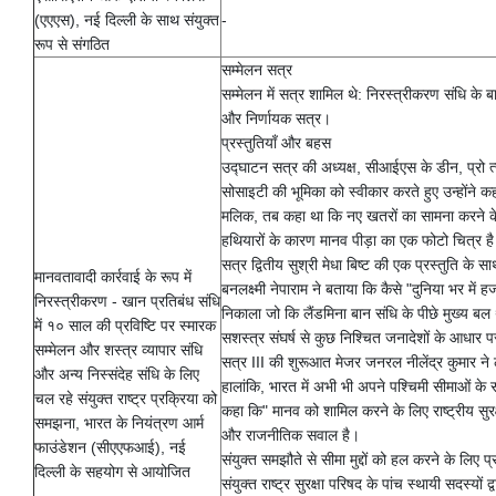
(एएएस), नई दिल्ली के साथ संयुक्त
-
रूप से संगठित
सम्मेलन सत्र
सम्मेलन में सत्र शामिल थे: निरस्त्रीकरण संधि के ब
और निर्णायक सत्र।
प्रस्तुतियाँ और बहस
उद्घाटन सत्र की अध्यक्ष, सीआईएस के डीन, प्रो त्या
सोसाइटी की भूमिका को स्वीकार करते हुए उन्होंने
मलिक, तब कहा था कि नए खतरों का सामना करने के ल
हथियारों के कारण मानव पीड़ा का एक फोटो चित्र ह
सत्र द्वितीय सुश्री मेधा बिष्ट की एक प्रस्तुति के
मानवतावादी कार्रवाई के रूप में
बनलक्ष्मी नेपाराम ने बताया कि कैसे "दुनिया भर मे
निरस्त्रीकरण - खान प्रतिबंध संधि
निकाला जो कि लैंडमिना बान संधि के पीछे मुख्य बल था।
में १० साल की प्रविष्टि पर स्मारक
सशस्त्र संघर्ष से कुछ निश्चित जनादेशों के आधार पर
सम्मेलन और शस्त्र व्यापार संधि
सत्र III की शुरूआत मेजर जनरल नीलेंद्र कुमार ने ल
और अन्य निस्संदेह संधि के लिए
हालांकि, भारत में अभी भी अपने पश्चिमी सीमाओं के
चल रहे संयुक्त राष्ट्र प्रक्रिया को
कहा कि" मानव को शामिल करने के लिए राष्ट्रीय सुरक्
समझना, भारत के नियंत्रण आर्म
और राजनीतिक सवाल है।
फाउंडेशन (सीएएफआई), नई
संयुक्त समझौते से सीमा मुद्दों को हल करने के लिए 
दिल्ली के सहयोग से आयोजित
संयुक्त राष्ट्र सुरक्षा परिषद के पांच स्थायी सदस्यो