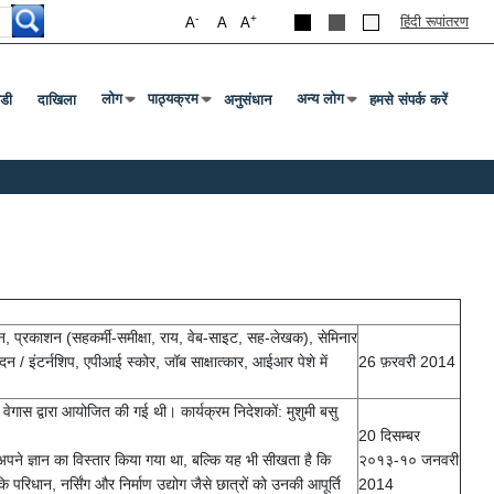
-
+
हिंदी रूपांतरण
A
A
A
लोग
पाठ्यक्रम
अन्य लोग
डी
दाखिला
अनुसंधान
हमसे संपर्क करें
Press Enter Or Tab To Open Submenu
Press Enter Or Tab To Open Submenu
Press Enter Or Tab To Ope
खन, प्रकाशन (सहकर्मी-समीक्षा, राय, वेब-साइट, सह-लेखक), सेमिनार
दन / इंटर्नशिप, एपीआई स्कोर, जॉब साक्षात्कार, आईआर पेशे में
26 फ़रवरी 2014
गास द्वारा आयोजित की गई थी। कार्यक्रम निदेशकों: मुशुमी बसु
20 दिसम्बर
ं अपने ज्ञान का विस्तार किया गया था, बल्कि यह भी सीखता है कि
२०१३-१० जनवरी
ि परिधान, नर्सिंग और निर्माण उद्योग जैसे छात्रों को उनकी आपूर्ति
2014