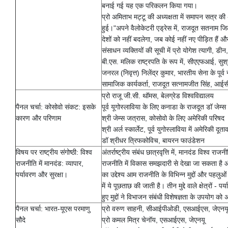
बनाई गई यह एक परिकलन किया गया।
प्रो अमिताभ मट्टू की अध्यक्षता में समापन सत्र की अ
हुई।"अपने वैलोकेटरी एड्रेस में, राजदूत सतनाम जिठ
देशों को नहीं बदलेगा, जब कोई नहीं नए पीड़ित हैं औ
संसाधन व्यक्तियों की सूची में प्रो योगेश त्यागी,
बी.एस. मलिक राष्ट्रपति के रूप में, सीएएफआई, सुश
जनरल (निवृत्त) निलेंद्र कुमार, भारतीय सेना के प
सामाजिक कार्यकर्ता, राजदूत सत्नामजीत सिंह, आईस
प्रो राजू जी.सी. थॉमस, बेलग्रेड विश्वविद्यालय
पैनल चर्चा: कोसोवो संकट: इसके
पूर्व यूगोस्लाविया के लिए कनाडा के राजदूत डॉ जेम्स 
कारण और परिणाम
श्री जेम्स जत्रास, कोसोवो के लिए अमेरिकी परिषद
श्री अर्ल स्कार्लेट, पूर्व युगोस्लाविया में अमेरिकी
डॉ श्रीधर त्रिफकोविच, बायरन फाउंडेशन
विषय पर राष्ट्रीय संगोष्ठी: विश्व
अंतर्राष्ट्रीय संबंध छात्रवृत्ति में, मानदंड विश्व 
राजनीति में मानदंड: व्यापार,
राजनीति में विकास समझदारी से देखा जा सकता है और
पर्यावरण और सुरक्षा।
का उद्देश्य आम राजनीति के विभिन्न मुद्दों और पहलु
में ये पूछताछ की जाती है। तीन मुद्दे वाले क्षेत्रों 
हुए मुद्दों ने विभाजन संबंधी विशेषज्ञता के उपयोग
पैनल चर्चा: भारत-यूएस परमाणु
प्रो वरुण साहनी, सीआईपीओडी, एसआईएस, जेएनय
सौदे
प्रो कमल मित्र चेनॉय, एसआईएस, जेएनयू