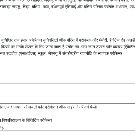
पीय अध्ययन केंद्र, एसआईएस, जेएनयू चौथी प्रस्तुति: चीन-जापान संबंधों पर वर्तमान बहस, प्रोफ
ंद्र नायडू, केंद्र, दक्षिण, मध्य, दक्षिणपूर्व एशियाई और दक्षिण पश्चिम प्रशांत अध्ययन, एस
ेसर युधिष्ठिर राज ईसर अमेरिकन यूनिवर्सिटी ऑफ पेरिस में प्रोफेसर और मेमोरी, हेरिटेज एंड आइ
्ली पर उनके लेखन के लिए जाना जाता है रतीश नंद आगा खान ट्रस्ट फॉर कल्चर (ऐकेटीसी) प्र
शनल स्टडीज (एसआईएस) स्कूल, जेएनयू में अंतर्राष्ट्रीय राजनीति के सहायक प्रोफेसर
्वविद्यालय / जापान सोसायटी फॉर प्रोमोशन ऑफ साइंस के रिसर्च फेलो
ो विश्वविद्यालय के विजिटिंग प्रोफेसर
नयू