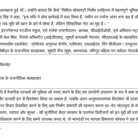
ध्यक्षता हुई थी। उन्होंने बताया कि कैसे "सिविल सोसायटी निर्दोष प्रक्रिया में महत्वपूर्ण भूमि
 सिंह ने कहा, "इस संधि ने ठोस कार्रवाई में वादा किया है, जमीन पर पर्याप्त अंतर बना रहा ह
र जब भूमि की खान के बारे में सोचा है, लेकिन ऐतिहासिक नोट का मुद्दा है। "
 डीन, इंटरनेशनल स्टडीज स्कूल, प्रो राजेश राजगोपालन, अध्यक्ष, सीआईपीओडी, प्रो अमिताभ मट्
्री मेधा बिष्ट, रिसर्च असिस्टेंट (आईडीएसए), सुश्री बनलक्ष्मी नेपाराम, सीएएफआई के महास
ूर्व न्यायाधीश एडवोकेट , प्रोफेसर अनुराधा चेनॉय, प्रोफेसर, एसआईएस, विंग सीडीआर। प्रफुल्
ीबीएल के राजनयिक सलाहकार, सुश्री रीना मुमुम, समन्वयक, मणिपुर महिला गन सर्ववार नेटवर्
बिस्सेट
 दूतावास के राजनीतिक सलाहकार
राजनीति में वैचारिक प्रभावों की भूमिका को स्पष्ट करने के लिए एक उपयोगी उपकरण के रूप में काम क
 प्रभावी ढंग से विश्लेषण किया जा सकता है, जबकि अंतर-अनुशासनात्मक विश्लेषण भी प्रदान क
ओं पर विचार विकसित करने के लिए आम निर्माण सामग्री की पहचान करना था।मेट संप्रभुता के मेटा-
- पर्यावरण, व्यापार और सुरक्षा - की चुनौतियां केंद्र सरकार के प्रत्येक डिवीजनों को इन मुद्दों क
 को अधिकतम करने के लिए कमरे उपलब्ध कराए थे, तो मानदंडों पर व्यापक विषयगत फोकस ने एक सैद
ू