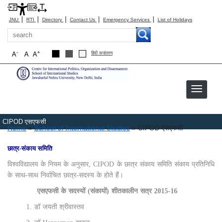
|
|
|
|
|
JNU
RTI
Directory
Contact Us
Emergency Services
List of Holidays
Search
-
+
A
A
A
हिंदी रूपांतरण
CIPOD एसएफसी
Breadcrumb
Home
School of International Studies
CIPOD एसएफसी
छात्र-संकाय समिति
विश्वविद्यालय के नियम के अनुसार, CIPOD के छात्र संकाय समिति संकाय प्रतिनिधि
के साथ-साथ निर्वाचित छात्र-सदस्य के होते हैं।
एसएफसी के सदस्यों (संकायों) शीतकालीन सत्र 2015-16
1. डॉ जयती श्रीवास्तव