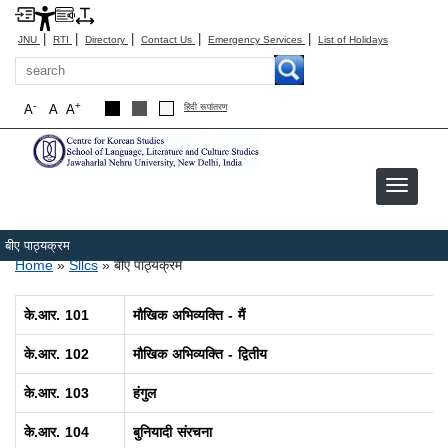
|
|
|
|
|
JNU
RTI
Directory
Contact Us
Emergency Services
List of Holidays
Search
-
+
A
A
A
हिंदी रूपांतरण
बीए पाठ्यक्रम
Breadcrumb
Home
Sllcs
बीए पाठ्यक्रम
के.आर.
101
मौखिक अभिव्यक्ति - मैं
के.आर.
102
मौखिक अभिव्यक्ति - द्वितीय
के.आर.
103
हंगुल
के.आर.
104
बुनियादी संरचना