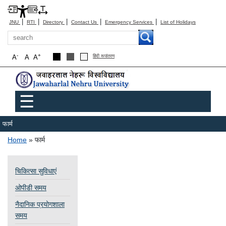
|
|
|
|
|
JNU
RTI
Directory
Contact Us
Emergency Services
List of Holidays
Search
-
+
A
A
A
हिंदी रूपांतरण
Main menu
☰
फार्म
Breadcrumb
Home
फार्म
चिकित्सा सुविधाएं
ओपीडी समय
नैदानिक ​​प्रयोगशाला
समय