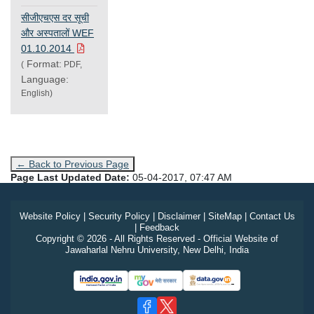
सीजीएचएस दर सूची
और अस्पतालों WEF
01.10.2014
Format:
(
PDF,
Language:
English)
← Back to Previous Page
Page Last Updated Date:
05-04-2017, 07:47 AM
Website Policy
|
Security Policy
|
Disclaimer
|
SiteMap
|
Contact Us
|
Feedback
Copyright © 2026 - All Rights Reserved - Official Website of
Jawaharlal Nehru University, New Delhi, India