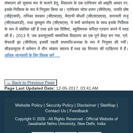
संचालन को सुचारू रूप से चलाने हेतु, विद्यालय के एक प्रोफेसर को आवृति आधार पर,
इसके निर्देशक के रूप में नियुक्त किया था। प्रोफेसर जोया हसन (सीपीएस), जयति घोष
(सीईएसपी), तनिका सरकार (सीएचएस), मैत्रयी चौधरी (सीएसएसएस), सरस्वती राजू
(सीएसआरडी), तथा कुमकुम रॉय (सीएचएस), ये सभी कार्यक्रम के साथ इसके निर्देशक
के रूप में संबंधित रहीं हैं तथा इसे एक विशिष्ट, बहुविषयक चरित्र प्रदान करने में मदद
की है। 2013 में, जब डब्ल्यूएसपी सामाजिक विद्यालय का एक पूर्ण केंद्र बन गया, प्रो.
शेफाली झा (सीपीएस) इसकी पहली सभापति/अध्यक्ष के रूप में नियुक्त की गयीं।
सीडब्ल्यूएस में वर्तमान में तीन संकाय सदस्य हैं तथा वह विस्तार की प्रक्रिया में हैं।
अधिक जानकारी के लिए क्लिक करें ....
← Back to Previous Page
Page Last Updated Date:
12-05-2017, 03:41 AM
Website Policy
|
Security Policy
|
Disclaimer
|
SiteMap
|
Contact Us
|
Feedback
Copyright © 2026 - All Rights Reserved - Official Website of
Jawaharlal Nehru University, New Delhi, India