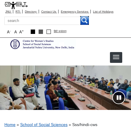
|
|
|
|
|
JNU
RTI
Directory
Contact Us
Emergency Services
List of Holidays
Search
-
+
A
A
A
हिंदी रूपांतरण
sss/hindi-cws
Breadcrumb
Home
School of Social Sciences
Sss/hindi-cws