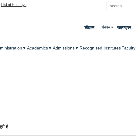
Search
|
List of Holidays
संकाय
सीइएस
पाठ्यक्रम
उप मेनू खोलने के लिए एंट
enu
ministration
▼
Academics
▼
Admissions
▼
Recognised Institutes
Faculty
ची है: