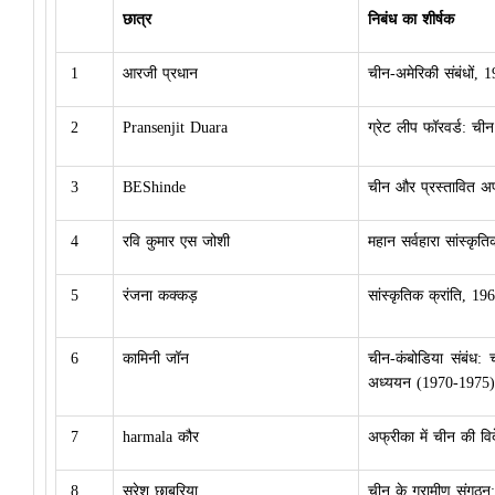
छात्र
निबंध का शीर्षक
1
आरजी प्रधान
चीन-अमेरिकी संबंधों,
2
Pransenjit Duara
ग्रेट लीप फॉरवर्ड: ची
3
BEShinde
चीन और प्रस्तावित अफ
4
रवि कुमार एस जोशी
महान सर्वहारा सांस्कृति
5
रंजना कक्कड़
सांस्कृतिक क्रांति, 19
6
कामिनी जॉन
चीन-कंबोडिया संबंध: ची
अध्ययन (1970-1975)
7
harmala कौर
अफ्रीका में चीन की व
8
सुरेश छाबरिया
चीन के ग्रामीण संगठ