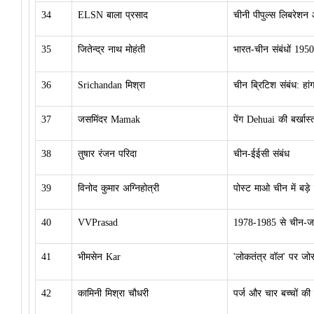
34
ELSN बाला प्रसाद
चीनी पीपुल्स लिबरेशन 
35
जितेन्द्र नाथ मोहंती
भारत-चीन संबंधों 195
36
Srichandan मिश्रा
चीन ब्रिटिश संबंध: हा
37
जसमिंदर Mamak
पेंग Dehuai की बर्खास्
38
तुषार रंजन परिदा
चीन-ईईसी संबंध
39
विनोद कुमार अग्निहोत्री
पोस्ट माओ चीन में बड़
40
VVPrasad
1978-1985 से चीन-जाप
41
भीमसेन Kar
'लोकतंत्र वॉल' पर जोर
42
कामिनी मिश्रा चौधरी
पर्ज और चार बच्चों की