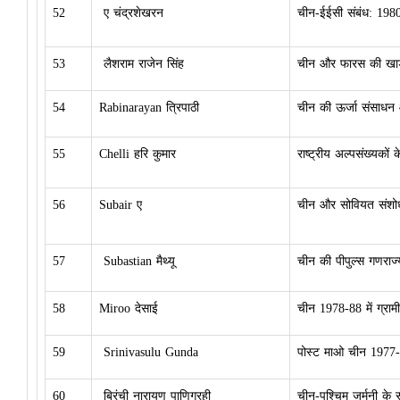
52
ए चंद्रशेखरन
चीन-ईईसी संबंध: 198
53
लैशराम राजेन सिंह
चीन और फारस की खाड़ी
54
Rabinarayan त्रिपाठी
चीन की ऊर्जा संसाधन 
55
Chelli हरि कुमार
राष्ट्रीय अल्पसंख्यकों क
56
Subair ए
चीन और सोवियत संशोधनव
57
Subastian मैथ्यू
चीन की पीपुल्स गणराज
58
Miroo देसाई
चीन 1978-88 में ग्रामी
59
Srinivasulu Gunda
पोस्ट माओ चीन 1977-90
60
बिरंची नारायण पाणिग्रही
चीन-पश्चिम जर्मनी के 