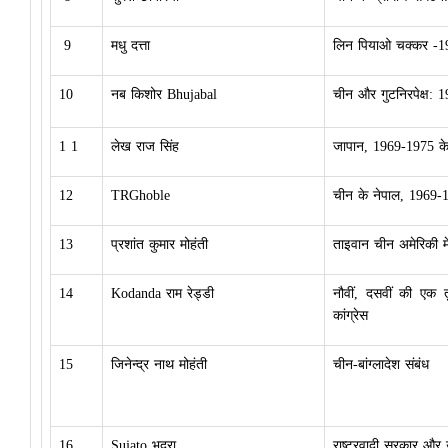
9
मधु दत्ता
लिन पियाओ चक्कर -1
10
नब किशोर Bhujabal
चीन और गुटनिरपेक्ष: 
1 1
लेख राज सिंह
जापान, 1969-1975 के
12
TRGhoble
चीन के नेपाल, 1969-1
13
प्रशांत कुमार मोहंती
ताइवान चीन अमेरिकी म
14
Kodanda राम रेड्डी
नौवीं, दसवीं की एक त
कांग्रेस
15
जिनेन्द्र नाथ मोहंती
चीन-बांग्लादेश संबंध
16
Sujato भद्रा
राष्ट्रवादी सरकार और उ