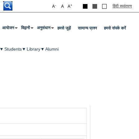
-
+
हिंदी रूपांतरण
A
A
A
आयोजन
विद्वानों
अनुसंधान
हमसे जुड़ें
सामान्य प्रश्न
हमसे संपर्क करें
र या टैब दबाएं
उप मेनू खोलने के लिए एंटर या टैब दबाएं
उप मेनू खोलने के लिए एंटर या टैब दबाएं
उप मेनू खोलने के लिए एंटर या टैब दबाएं
▼
Students
▼
Library
▼
Alumni