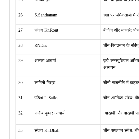
26
S.Santhanam
रक्षा प्राथमिकताओं में
27
संजय Kr.Rout
बीजिंग और मास्को: पोस
28
RNDas
चीन-वियतनाम के संबं
29
अलका आचार्य
एंटी कन्फ्यूशियस अभि
अध्ययन
30
कामिनी मिश्रा
चीनी राजनीति में कट्ट
31
एडिथ L.Sailo
चीन अमेरिका संबंध: पी
32
संजीब कुमार आचार्य
ग्यारहवीं और बारहवीं पा
33
संजय Kr.Dhall
चीन अफगान संबंध: ची